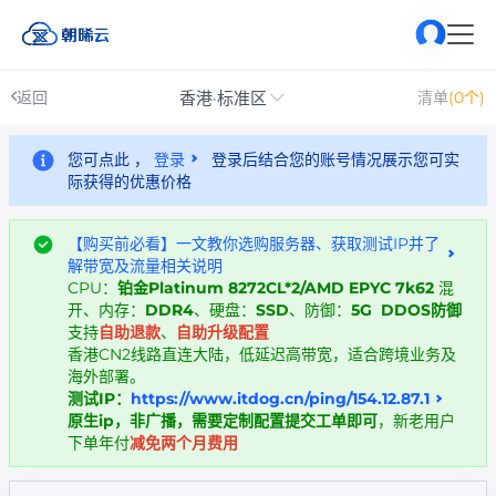
香港·标准区
返回
清单
(0个)
您可点此 ，
登录
登录后结合您的账号情况展示您可实
际获得的优惠价格
【购买前必看】一文教你选购服务器、获取测试IP并了
解带宽及流量相关说明
CPU：
铂金Platinum 8272CL*2/AMD EPYC 7k62
混
开、内存：
DDR4
、硬盘：
SSD
、防御：
5G DDOS防御
支持
自助退款
、
自助升级配置
香港CN2线路直连大陆，低延迟高带宽，适合跨境业务及
海外部署。
测试IP：
https://www.itdog.cn/ping/154.12.87.1
原生ip，非广播，需要定制配置提交工单即可
，新老用户
下单年付
减免两个月费用