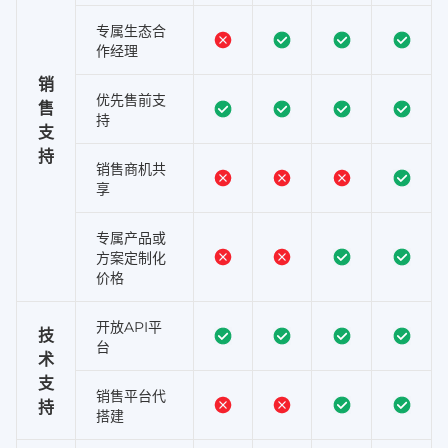
专属生态合
作经理
销
优先售前支
售
持
支
持
销售商机共
享
专属产品或
方案定制化
价格
开放API平
技
台
术
支
销售平台代
持
搭建