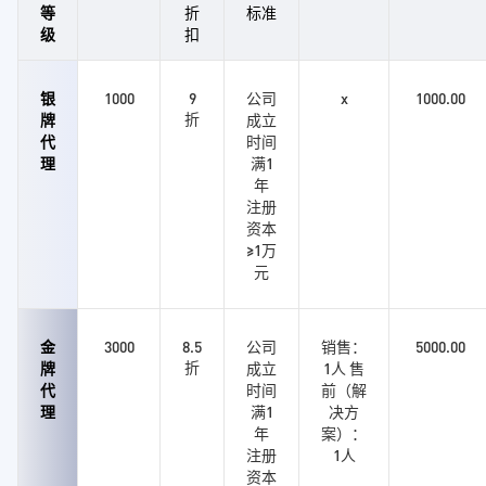
等
折
标准
级
扣
银
1000
9
公司
x
1000.00
折
牌
成立
代
时间
理
满1
年
注册
资本
≥1万
元
金
3000
8.5
公司
销售：
5000.00
折
牌
成立
1人 售
代
时间
前（解
理
满1
决方
年
案）：
注册
1人
资本