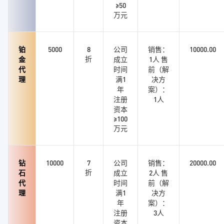
≥50
万元
铂
5000
8
公司
销售：
10000.00
折
金
成立
1人 售
代
时间
前（解
理
满1
决方
年
案）：
注册
1人
资本
≥100
万元
钻
10000
7
公司
销售：
20000.00
折
石
成立
2人 售
代
时间
前（解
理
满1
决方
年
案）：
注册
3人
资本