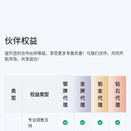
伙伴权益
提升您的合作伙伴等级，享受更多专属优惠！与我们合作，共同开
拓市场，共享成功！
银
金
铂
钻
类
牌
牌
金
石
权益类型
型
代
代
代
代
理
理
理
理
专业销售支
持