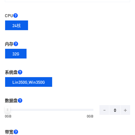
CPU
24核
内存
32G
系统盘
Lin350G,Win350G
数据盘
-
+
0GB
0GB
带宽