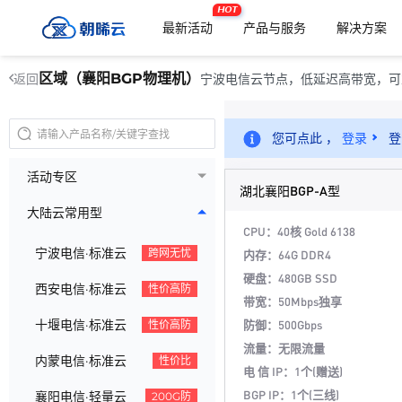
HOT
最新活动
产品与服务
解决方案
区域（襄阳BGP物理机）
宁波电信云节点，低延迟高带宽，可
返回
您可点此 ，
登录
登
活动专区
湖北襄阳BGP-A型
大陆云常用型
CPU：40核 Gold 6138
宁波电信·标准云
跨网无忧
内存：64G DDR4
硬盘：480GB SSD
西安电信·标准云
性价高防
带宽：50Mbps独享
十堰电信·标准云
防御：500Gbps
性价高防
流量：无限流量
内蒙电信·标准云
性价比
电 信 IP：1个(赠送)
BGP IP：1个(三线)
襄阳电信·轻量云
200G防