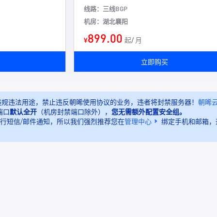
线路：三线BGP
机房：湖北襄阳
899.00
¥
起/ 月
立即购买
何违规违法用途，禁止违反朝晞使用协议的业务，违者将封禁服务器！
朝晞云
端口
默认全开
（机房封禁端口除外），
您无需额外配置安全组。
进行短信/邮件通知，所以我们强烈推荐您在
管理中心
绑定手机和邮箱，