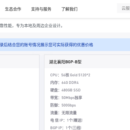
生态合作
支持与服务
了解我们
靠性能，专为本地及周边企业设计。
录后结合您的账号情况展示您可实际获得的优惠价格
湖北襄阳BGP-B型
CPU：56核 Gold 5120*2
内存：64G DDR4
硬盘：480GB SSD
带宽：50Mbps独享
防御：500Gbps
流量：无限流量
电 信 IP：1个(赠送)
BGP IP：1个(三线)