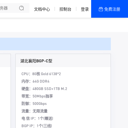
文档中心
控制台
登录
免费注册
全部产品
新闻资讯
帮助文档
热销推荐
湖北襄阳BGP-C型
CPU：80核 Gold 6138*2
内存：64G DDR4
硬盘：480GB SSD+1TB M.2
带宽：50Mbps独享
防御：500Gbps
流量：无限流量
电 信 IP：1个(赠送)
BGP IP：1个(三线)